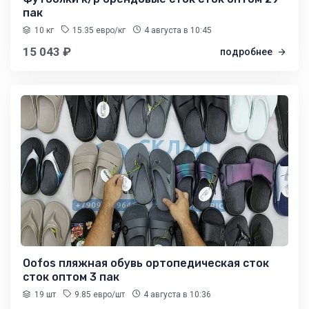
пак
10 кг
15.35 евро/кг
4 августа
в 10:45
15 043 ₽
подробнее
Oofos пляжная обувь ортопедическая сток
сток оптом 3 пак
19 шт
9.85 евро/шт
4 августа
в 10:36