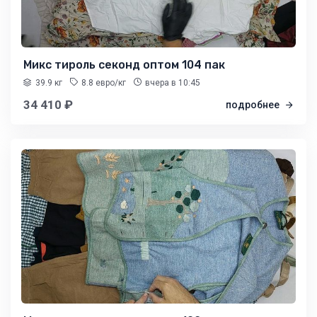
Микс тироль секонд оптом 104 пак
39.9 кг
8.8 евро/кг
вчера
в 10:45
34 410 ₽
подробнее